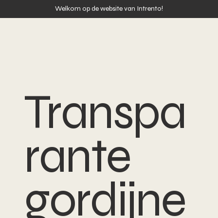
Welkom op de website van Intrento!
Transpa
rante
gordijne