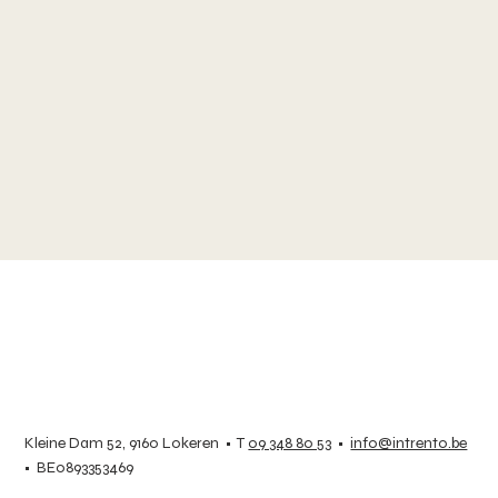
Kleine Dam 52, 9160 Lokeren • T
09 348 80 53
•
info@intrento.be
• BE0893353469