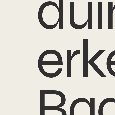
dui
erk
Ba