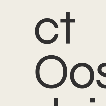
ct
Oo