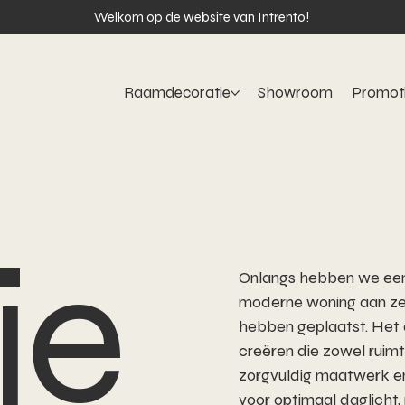
Welkom op de website van Intrento!
Raamdecoratie
Showroom
Promot
je
Onlangs hebben we een 
moderne woning aan ze
hebben geplaatst. Het d
creëren die zowel ruimte
zorgvuldig maatwerk en
voor optimaal daglicht, 