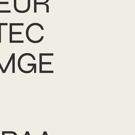
IEUR
TEC
MGE