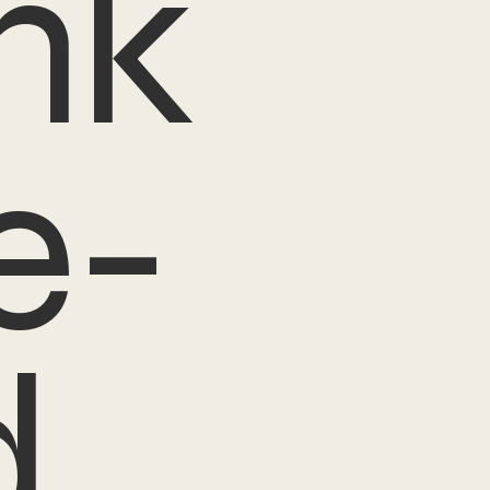
nk
e-
d