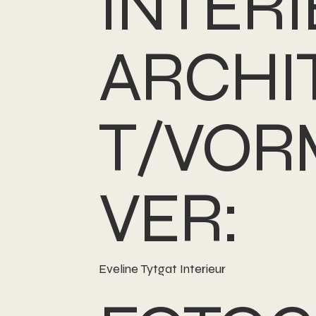
INTER
ARCHI
T/VOR
VER:
Eveline Tytgat Interieur