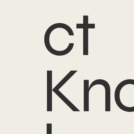
ct
Kn