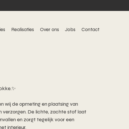
ies
Realisaties
Over ons
Jobs
Contact
Knokke.✨
n wij de opmeting en plaatsing van
 verzorgen. De lichte, zachte stof laat
nvallen en zorgt tegelijk voor een
et interieur.